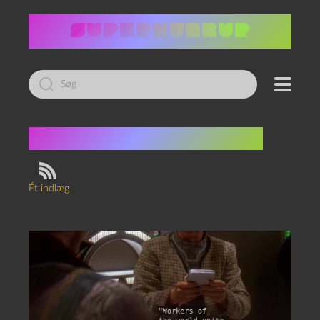
Led
efter:
Tag:
Friedrich Engels
Ét indlæg