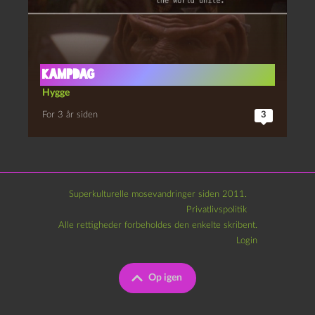
Kampdag
Hygge
For 3 år siden
3
Superkulturelle mosevandringer siden 2011.
Privatlivspolitik
Alle rettigheder forbeholdes den enkelte skribent.
Login
Op igen