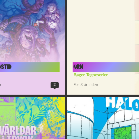
stid
Ørn
Bøger
,
Tegneserier
n
2
For 3 år siden