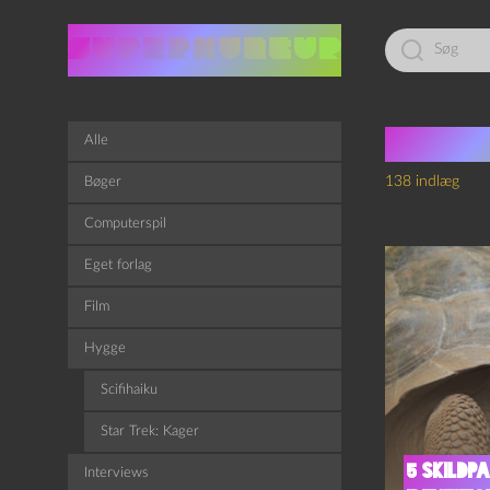
Led
efter:
Tegne
Alle
138 indlæg
Bøger
Computerspil
Eget forlag
Film
Hygge
Scifihaiku
Star Trek: Kager
5 skildpa
Interviews