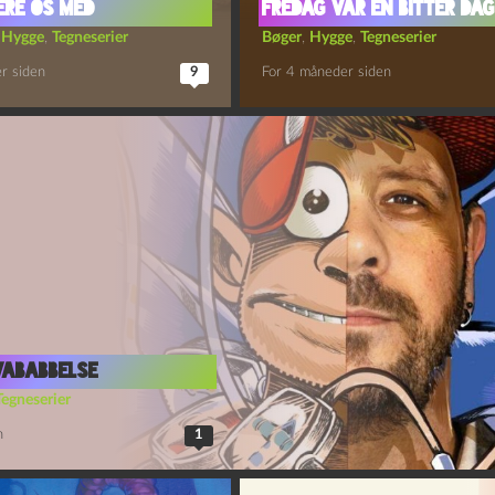
cere os med
fredag var en bitter dag
,
Hygge
,
Tegneserier
Bøger
,
Hygge
,
Tegneserier
r siden
9
For 4 måneder siden
vababbelse
Tegneserier
n
1