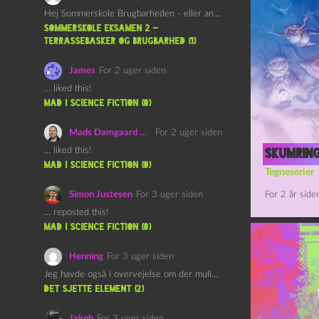
Hej Sommerskole Brugbarheden - eller anvendeligheden - af "Øl&Ævl" er…
Sommerskole Eksamen 2 –
Terrassebasker og Brugbarhed (1)
James
For 2 uger siden
… liked this!
mad i science fiction (0)
Mads Damgaard Mortensen (Å)
For 2 uger siden
… liked this!
Skumring
mad i science fiction (0)
Tegneserier
Simon Justesen
For 3 uger siden
For 2 år side
… reposted this!
mad i science fiction (0)
Henning
For 3 uger siden
Jeg havde også i overvejelse om der muligvis kunne være…
det sjette element (2)
Jakob
For 3 uger siden