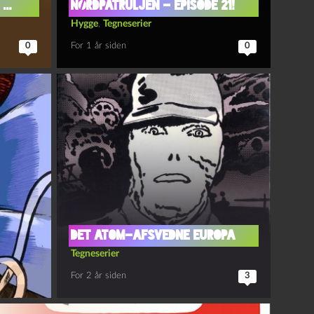
 …
Nørdpatruljen – Episode 21!
Hygge
,
Tegneserier
0
For 1 år siden
0
Det Atom-afsvedne Europa
Tegneserier
For 2 år siden
3