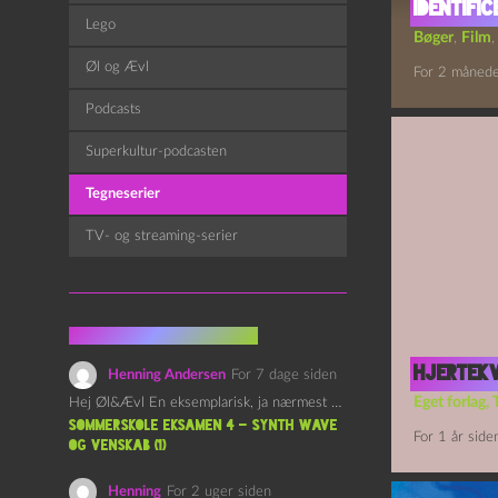
identifi
Lego
Bøger
,
Film
Øl og Ævl
For 2 månede
Podcasts
Superkultur-podcasten
Tegneserier
TV- og streaming-serier
Fra kommentarsporet
Hjertek
Henning Andersen
For 7 dage siden
Eget forlag
,
Hej Øl&Ævl En eksemplarisk, ja nærmest yndefuld, afslutning på SOMMERSKOLEN.…
Sommerskole Eksamen 4 – Synth Wave
For 1 år side
og Venskab (1)
Henning
For 2 uger siden