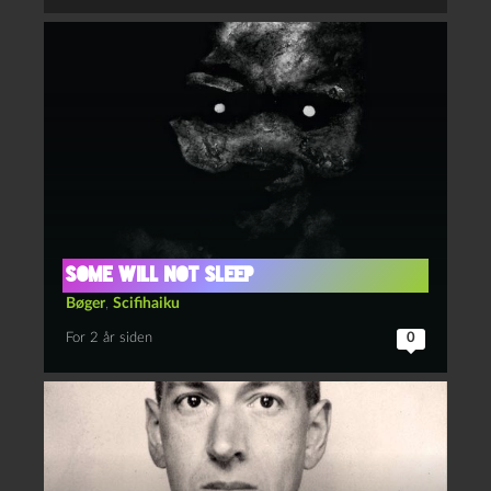
Some Will Not Sleep
Bøger
,
Scifihaiku
For 2 år siden
0