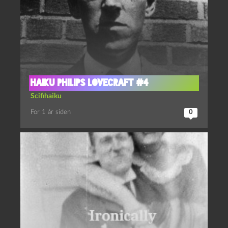
Haiku Philips Lovecraft #4
Scifihaiku
For 1 år siden
0