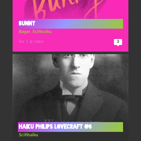
Bunny
Bøger
,
Scifihaiku
For 1 år siden
3
Haiku Philips Lovecraft #5
Scifihaiku