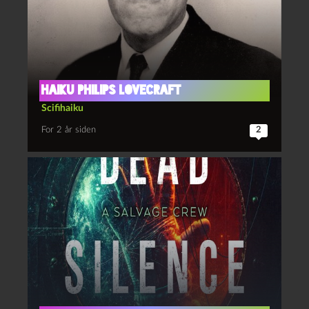
Haiku Philips Lovecraft
Scifihaiku
For 2 år siden
2