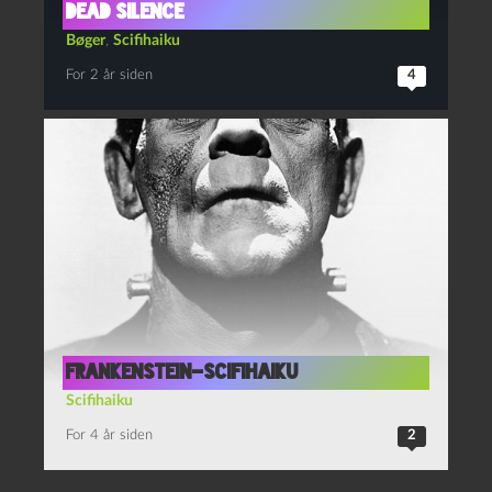
Dead Silence
Bøger
,
Scifihaiku
For 2 år siden
4
Frankenstein-scifihaiku
Scifihaiku
For 4 år siden
2