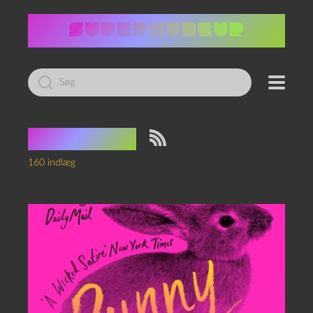
Led
efter:
Scifihaiku
160 indlæg