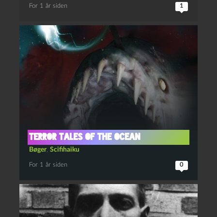
For 1 år siden
1
Terror Tales of the Ocean
Bøger
,
Scifihaiku
For 1 år siden
0