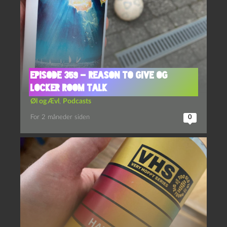
Episode 359 – Reason to Give og
Locker Room Talk
Øl og Ævl
,
Podcasts
For 2 måneder siden
0