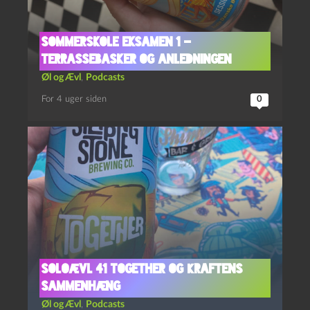
Sommerskole Eksamen 1 –
Terrassebasker og Anledningen
Øl og Ævl
,
Podcasts
For 4 uger siden
0
Soloævl 41 Together og Kraftens
Sammenhæng
Øl og Ævl
,
Podcasts