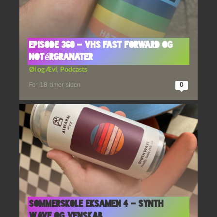
Episode 360 – VHS Fast Forward og
Notérgranater
Øl og Ævl
,
Podcasts
For 18 timer siden
0
Sommerskole Eksamen 4 – Synth
Wave og Venskab