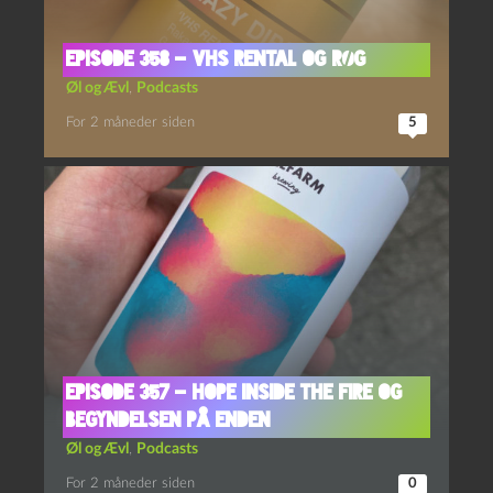
Episode 358 – VHS Rental og Røg
Øl og Ævl
,
Podcasts
For 2 måneder siden
5
Episode 357 – Hope Inside The Fire og
Begyndelsen På Enden
Øl og Ævl
,
Podcasts
For 2 måneder siden
0