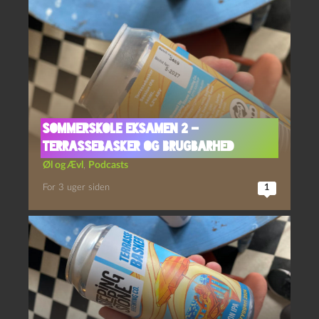
Sommerskole Eksamen 2 –
Terrassebasker og Brugbarhed
Øl og Ævl
,
Podcasts
For 3 uger siden
1