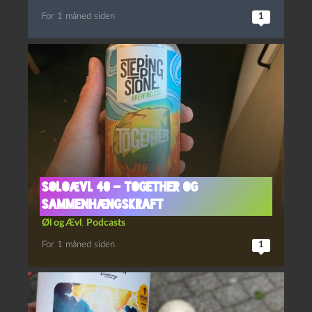
For 1 måned siden
1
Soloævl 40 – Together og
sammenhængskraft
Øl og Ævl
,
Podcasts
For 1 måned siden
1