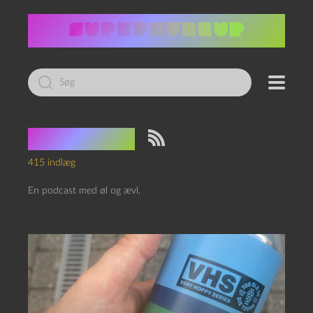
Led
efter:
Øl og Ævl
415 indlæg
En podcast med øl og ævl.