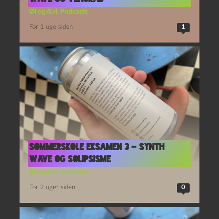
Øl og Ævl
,
Podcasts
For 1 uge siden
1
Sommerskole Eksamen 3 – Synth
Wave og Solipsisme
Øl og Ævl
,
Podcasts
For 2 uger siden
0