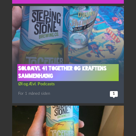
Soloævl 41 Together og Kraftens
Sammenhæng
Øl og Ævl
,
Podcasts
For 1 måned siden
1