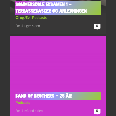
Sommerskole Eksamen 1 –
Terrassebasker og Anledningen
Øl og Ævl
,
Podcasts
For 4 uger siden
0
Band of Brothers – 25 år!
Podcasts
For 1 måned siden
0