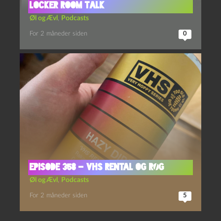
Locker Room Talk
Øl og Ævl
,
Podcasts
For 2 måneder siden
0
Episode 358 – VHS Rental og Røg
Øl og Ævl
,
Podcasts
For 2 måneder siden
5