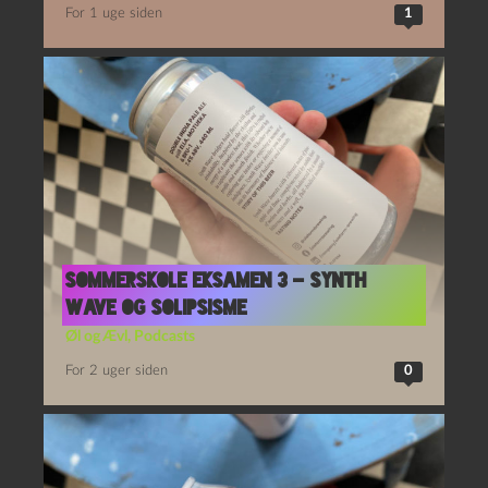
For 1 uge siden
1
Sommerskole Eksamen 3 – Synth
Wave og Solipsisme
Øl og Ævl
,
Podcasts
For 2 uger siden
0