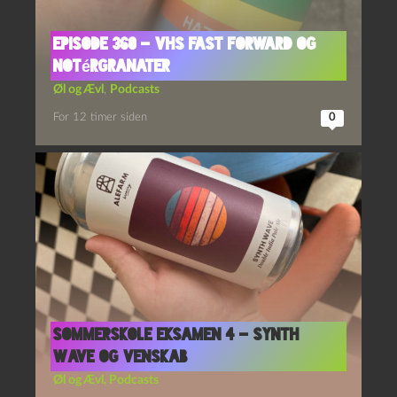
Episode 360 – VHS Fast Forward og
Notérgranater
Øl og Ævl
,
Podcasts
For 12 timer siden
0
Sommerskole Eksamen 4 – Synth
Wave og Venskab
Øl og Ævl
,
Podcasts