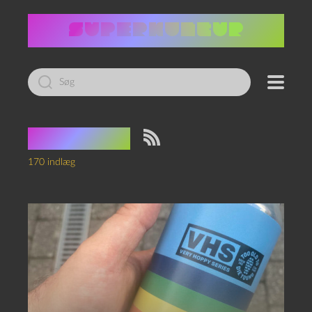
Led
efter:
Podcasts
170 indlæg