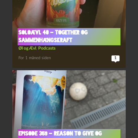
Soloævl 40 – Together og
sammenhængskraft
Øl og Ævl
,
Podcasts
For 1 måned siden
1
Episode 359 – Reason to Give og