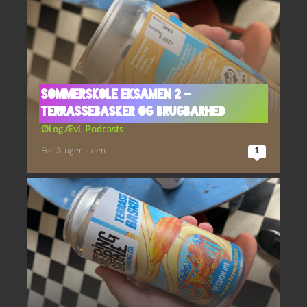
Sommerskole Eksamen 2 –
Terrassebasker og Brugbarhed
Øl og Ævl
,
Podcasts
For 3 uger siden
1