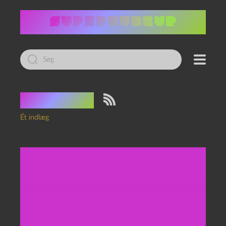
Led
efter:
Tag:
hejs
Ét indlæg