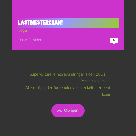
Lastmesterkran!
Lego
For 8 år siden
4
Superkulturelle mosevandringer siden 2011.
Privatlivspolitik
Alle rettigheder forbeholdes den enkelte skribent.
Login
Op igen