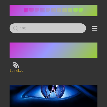
Led
efter:
Tag:
internettet set
fra '90erne
Ét indlæg