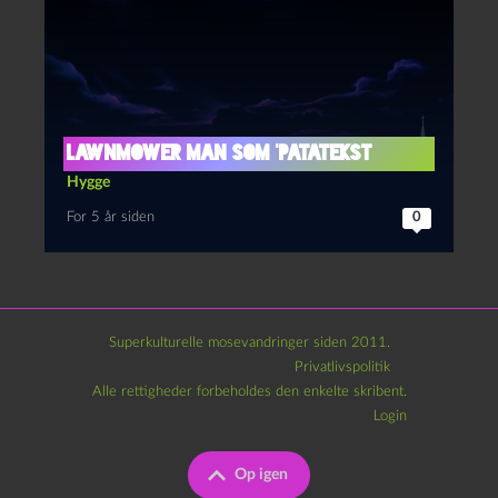
Lawnmower man som ‘patatekst
Hygge
For 5 år siden
0
Superkulturelle mosevandringer siden 2011.
Privatlivspolitik
Alle rettigheder forbeholdes den enkelte skribent.
Login
Op igen