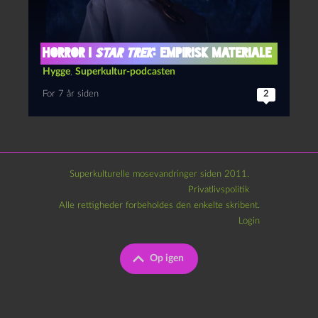
Horror i
Star Trek
: Empirisk materiale
Hygge
,
Superkultur-podcasten
For 7 år siden
2
Superkulturelle mosevandringer siden 2011.
Privatlivspolitik
Alle rettigheder forbeholdes den enkelte skribent.
Login
Op igen