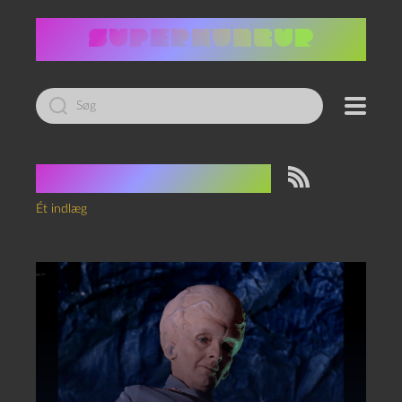
Led
efter:
Tag:
masterliste
Ét indlæg