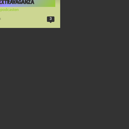
 extravaganza
-podcasten
n
3