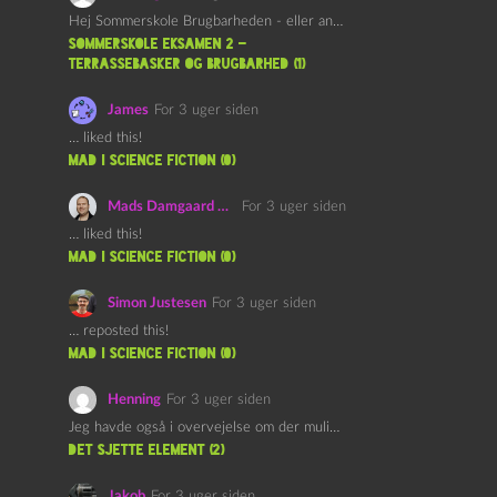
Hej Sommerskole Brugbarheden - eller anvendeligheden - af "Øl&Ævl" er…
Sommerskole Eksamen 2 –
Terrassebasker og Brugbarhed (1)
James
For 3 uger siden
… liked this!
mad i science fiction (0)
Mads Damgaard Mortensen (Å)
For 3 uger siden
… liked this!
mad i science fiction (0)
Simon Justesen
For 3 uger siden
… reposted this!
mad i science fiction (0)
Henning
For 3 uger siden
Jeg havde også i overvejelse om der muligvis kunne være…
det sjette element (2)
Jakob
For 3 uger siden