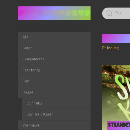
Led
efter:
Tag:
S
Alle
Ét indlæg
Bøger
Computerspil
Eget forlag
Film
Hygge
Scifihaiku
Star Trek: Kager
Strande
Interviews