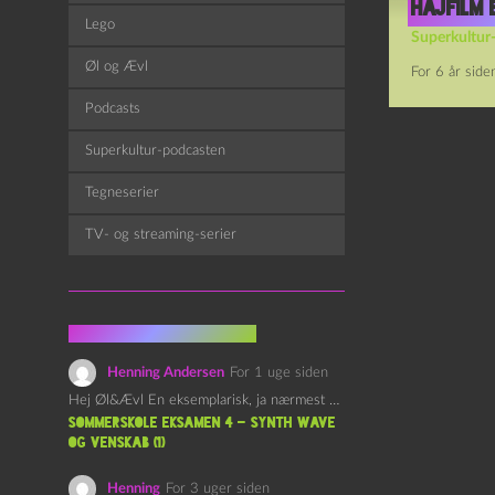
Hajfilm
Lego
Superkultur
Øl og Ævl
For 6 år side
Podcasts
Superkultur-podcasten
Tegneserier
TV- og streaming-serier
Fra kommentarsporet
Henning Andersen
For 1 uge siden
Hej Øl&Ævl En eksemplarisk, ja nærmest yndefuld, afslutning på SOMMERSKOLEN.…
Sommerskole Eksamen 4 – Synth Wave
og Venskab (1)
Henning
For 3 uger siden