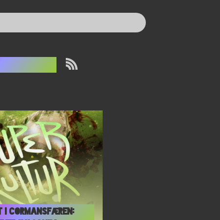
ergey A
t i Cormansfæren: