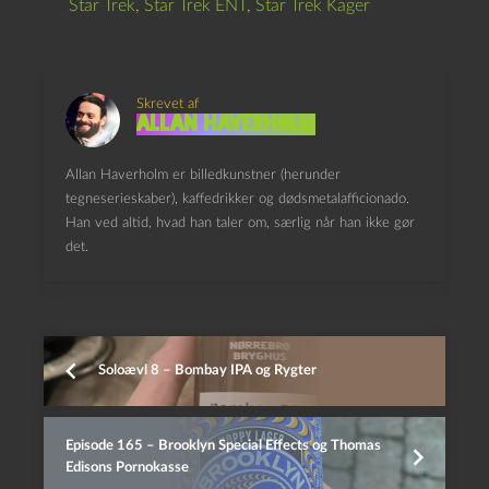
Star Trek
,
Star Trek ENT
,
Star Trek Kager
Skrevet af
Allan Haverholm
Allan Haverholm er billedkunstner (herunder
tegneserieskaber), kaffedrikker og dødsmetalafficionado.
Han ved altid, hvad han taler om, særlig når han ikke gør
det.
Soloævl 8 – Bombay IPA og Rygter
Episode 165 – Brooklyn Special Effects og Thomas
Edisons Pornokasse