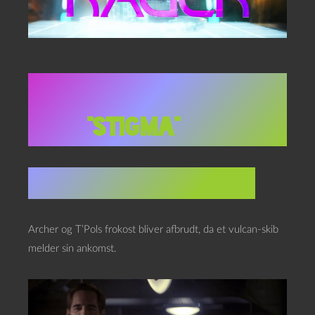
Star Trek: Enterprise
2×14,
“Stigma”
Stardate ukendt (2152)
Archer og T’Pols frokost bliver afbrudt, da et vulcan-skib
melder sin ankomst.