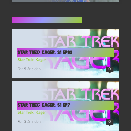
Flere indlæg i samme dur
Star Trek: Kager, S1 Ep02
Star Trek: Kager
For 5 år siden
0
Star Trek: Kager, S1 Ep7
Star Trek: Kager
For 5 år siden
0