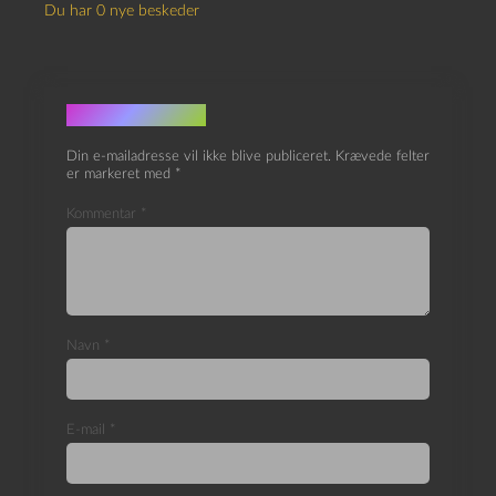
Du har 0 nye beskeder
Skriv et svar
Din e-mailadresse vil ikke blive publiceret.
Krævede felter
er markeret med
*
Kommentar
*
Navn
*
E-mail
*