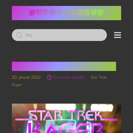
Led
efter:
Star Trek: Kager, S1 Ep16
20. januar 2022
Et minuts læsetid
Star Trek:
Kager