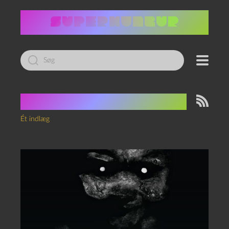
Led
efter:
Tag:
Adam L. G. Nevill
Ét indlæg