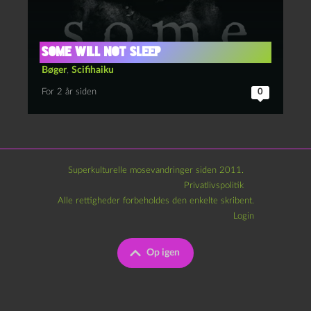
Some Will Not Sleep
Bøger
,
Scifihaiku
For 2 år siden
0
Superkulturelle mosevandringer siden 2011.
Privatlivspolitik
Alle rettigheder forbeholdes den enkelte skribent.
Login
Op igen