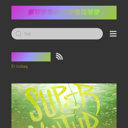
Led
efter:
Tag:
ærø
Ét indlæg