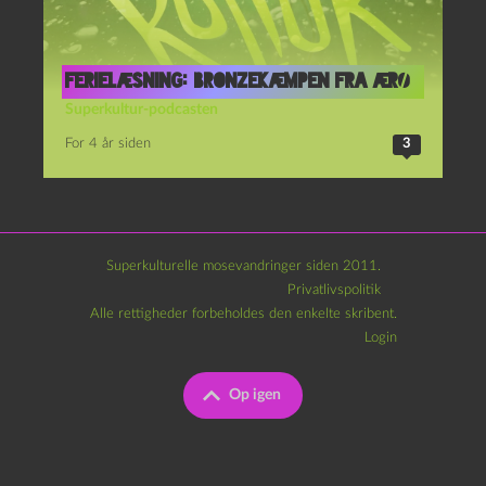
Ferielæsning: Bronzekæmpen fra Ærø
Superkultur-podcasten
For 4 år siden
3
Superkulturelle mosevandringer siden 2011.
Privatlivspolitik
Alle rettigheder forbeholdes den enkelte skribent.
Login
Op igen