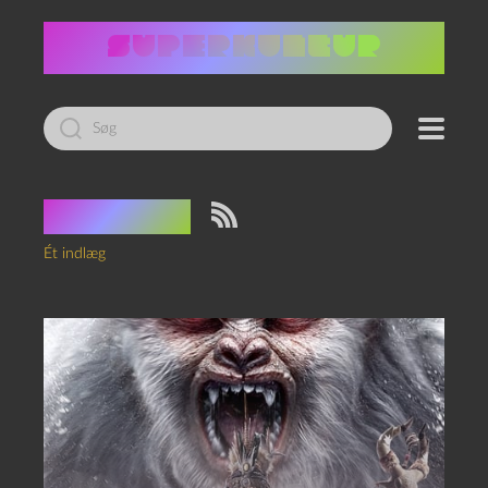
Led
efter:
Tag:
ævl
Ét indlæg