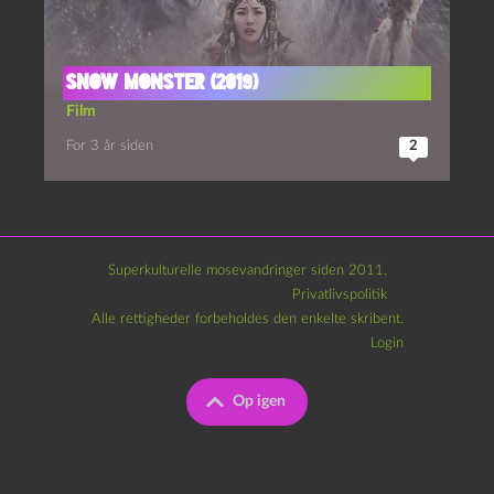
Snow monster (2019)
Film
For 3 år siden
2
Superkulturelle mosevandringer siden 2011.
Privatlivspolitik
Alle rettigheder forbeholdes den enkelte skribent.
Login
Op igen