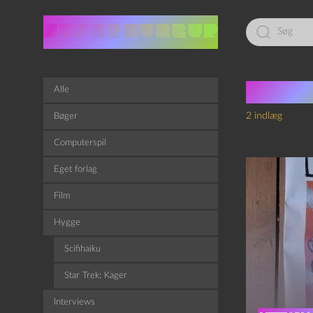
Led
efter:
Tag:
A
Alle
2 indlæg
Bøger
Computerspil
Eget forlag
Film
Hygge
Scifihaiku
Star Trek: Kager
Interviews