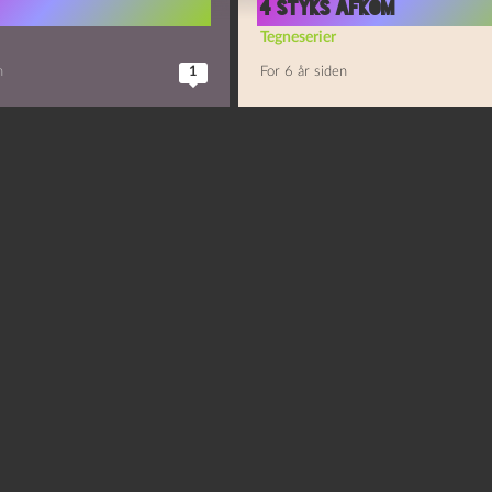
4 styks Afkom
Tegneserier
n
1
For 6 år siden