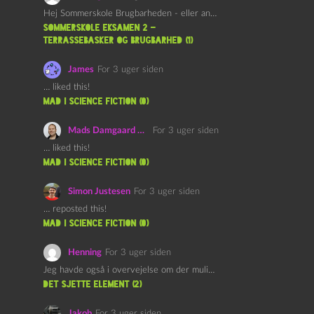
Hej Sommerskole Brugbarheden - eller anvendeligheden - af "Øl&Ævl" er…
Sommerskole Eksamen 2 –
Terrassebasker og Brugbarhed (1)
James
For 3 uger siden
… liked this!
mad i science fiction (0)
Mads Damgaard Mortensen (Å)
For 3 uger siden
… liked this!
mad i science fiction (0)
Simon Justesen
For 3 uger siden
… reposted this!
mad i science fiction (0)
Henning
For 3 uger siden
Jeg havde også i overvejelse om der muligvis kunne være…
det sjette element (2)
Jakob
For 3 uger siden