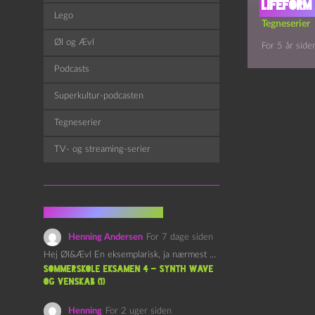
Lifeform
Lego
Tegneserier
Øl og Ævl
For 5 år side
Podcasts
Superkultur-podcasten
Tegneserier
TV- og streaming-serier
Fra kommentarsporet
Henning Andersen
For 7 dage siden
Hej Øl&Ævl En eksemplarisk, ja nærmest yndefuld, afslutning på SOMMERSKOLEN.…
Sommerskole Eksamen 4 – Synth Wave
og Venskab (1)
Henning
For 2 uger siden