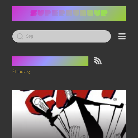
Led
efter:
Tag:
Afslutning
Ét indlæg