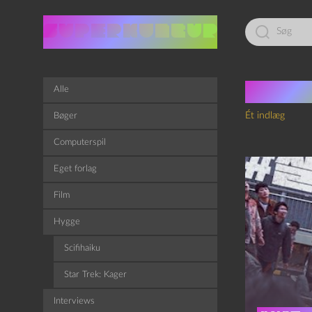
Led
efter:
Tag:
A
Alle
Ét indlæg
Bøger
Computerspil
Eget forlag
Film
Hygge
Scifihaiku
Star Trek: Kager
Interviews