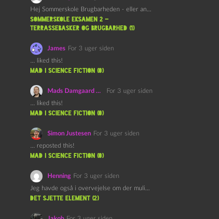
Hej Sommerskole Brugbarheden - eller anvendeligheden - af "Øl&Ævl" er…
Sommerskole Eksamen 2 –
Terrassebasker og Brugbarhed (1)
James
For 3 uger siden
… liked this!
mad i science fiction (0)
Mads Damgaard Mortensen (Å)
For 3 uger siden
… liked this!
mad i science fiction (0)
Simon Justesen
For 3 uger siden
… reposted this!
mad i science fiction (0)
Henning
For 3 uger siden
Jeg havde også i overvejelse om der muligvis kunne være…
det sjette element (2)
Jakob
For 3 uger siden