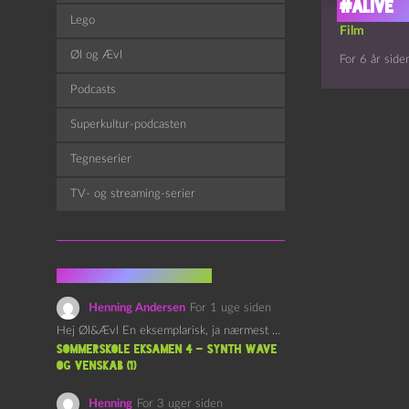
#Alive
Lego
Film
Øl og Ævl
For 6 år side
Podcasts
Superkultur-podcasten
Tegneserier
TV- og streaming-serier
Fra kommentarsporet
Henning Andersen
For 1 uge siden
Hej Øl&Ævl En eksemplarisk, ja nærmest yndefuld, afslutning på SOMMERSKOLEN.…
Sommerskole Eksamen 4 – Synth Wave
og Venskab (1)
Henning
For 3 uger siden