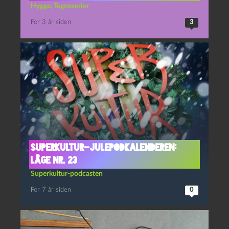
Hygge
,
Tegneserier
For 3 år siden
3
Superkultur-julepodkalenderen:
Låge nr. 23
Superkultur-podcasten
For 7 år siden
0