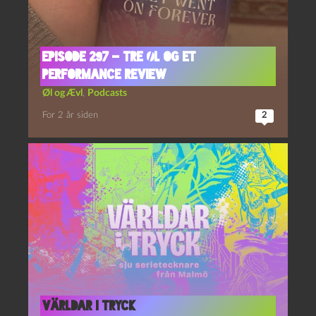
Episode 297 – Tre Øl og Et
Performance Review
Øl og Ævl
,
Podcasts
For 2 år siden
2
Världar i tryck