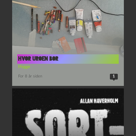
Hvor uroen bor
Hygge
For 8 år siden
1