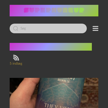
Led
efter:
Tag:
Allan Haverholm
5 indlæg