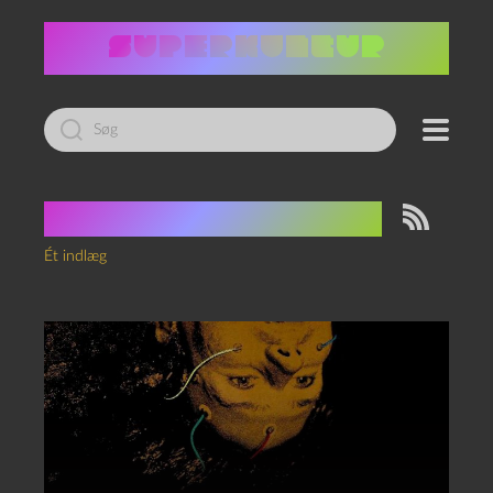
Led
efter:
Tag:
Altered States
Ét indlæg