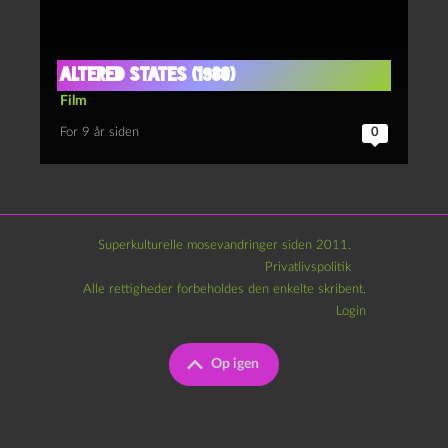
Altered States (1980)
Film
For 9 år siden
0
Superkulturelle mosevandringer siden 2011.
Privatlivspolitik
Alle rettigheder forbeholdes den enkelte skribent.
Login
Op igen