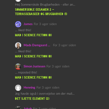
Hej Sommerskole Brugbarheden - eller anvendeligheden - af "Øl&Ævl" er…
Sommerskole Eksamen 2 –
Terrassebasker og Brugbarhed (1)
James
For 3 uger siden
… liked this!
mad i science fiction (0)
Mads Damgaard Mortensen (Å)
For 3 uger siden
… liked this!
mad i science fiction (0)
Simon Justesen
For 3 uger siden
… reposted this!
mad i science fiction (0)
Henning
For 3 uger siden
Jeg havde også i overvejelse om der muligvis kunne være…
det sjette element (2)
Jakob
For 3 uger siden