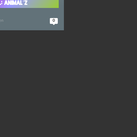
l: Animal´z
en
0