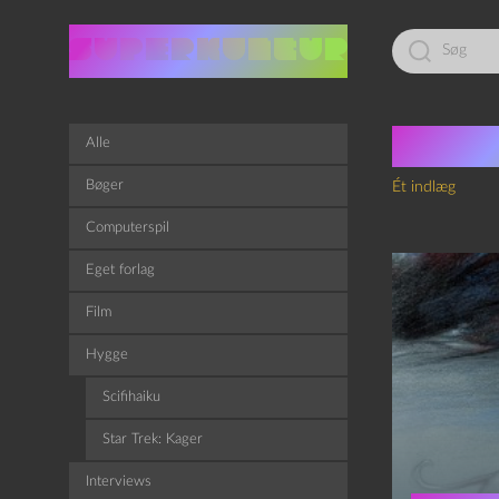
Led
efter:
Tag:
A
Alle
Bøger
Ét indlæg
Computerspil
Eget forlag
Film
Hygge
Scifihaiku
Star Trek: Kager
Interviews