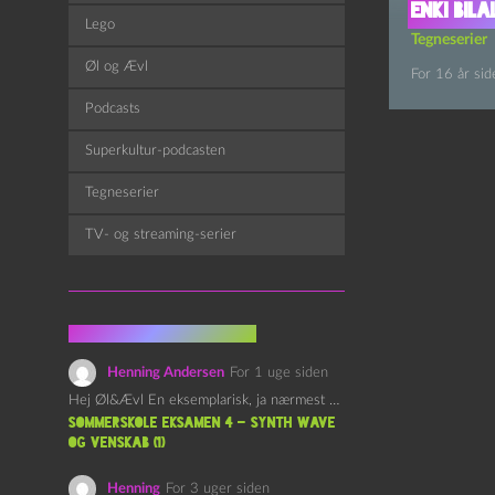
Enki Bila
Lego
Tegneserier
Øl og Ævl
For 16 år sid
Podcasts
Superkultur-podcasten
Tegneserier
TV- og streaming-serier
Fra kommentarsporet
Henning Andersen
For 1 uge siden
Hej Øl&Ævl En eksemplarisk, ja nærmest yndefuld, afslutning på SOMMERSKOLEN.…
Sommerskole Eksamen 4 – Synth Wave
og Venskab (1)
Henning
For 3 uger siden