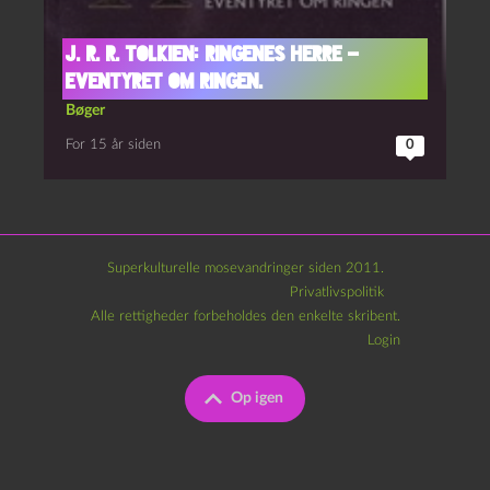
J. R. R. Tolkien: Ringenes Herre –
Eventyret om Ringen.
Bøger
For 15 år siden
0
Superkulturelle mosevandringer siden 2011.
Privatlivspolitik
Alle rettigheder forbeholdes den enkelte skribent.
Login
Op igen