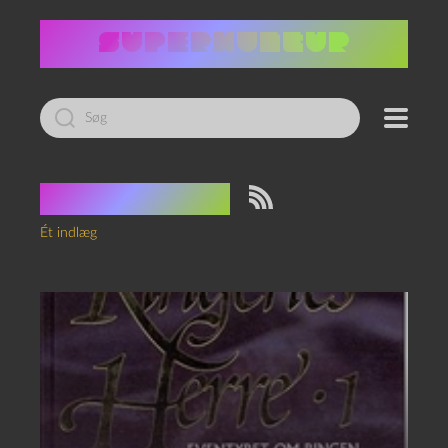
Led
efter:
Tag:
Aragon
Ét indlæg