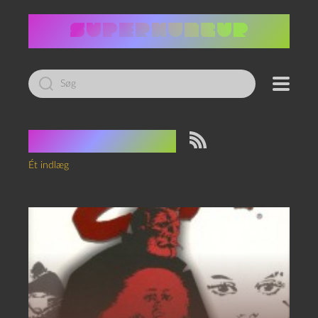
Led
efter:
Tag:
Blå Øjne
Ét indlæg