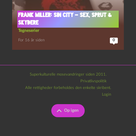
Frank Miller: Sin City – Sex, Sprut &
Skydere
Tegneserier
For 16 år siden
0
Superkulturelle mosevandringer siden 2011.
Privatlivspolitik
Alle rettigheder forbeholdes den enkelte skribent.
Login
Op igen