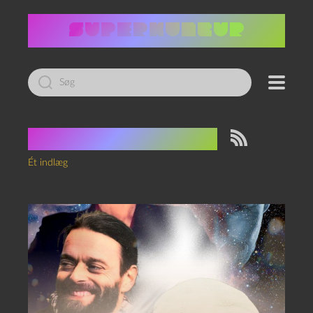
Led
efter:
Tag:
Black mirror
Ét indlæg