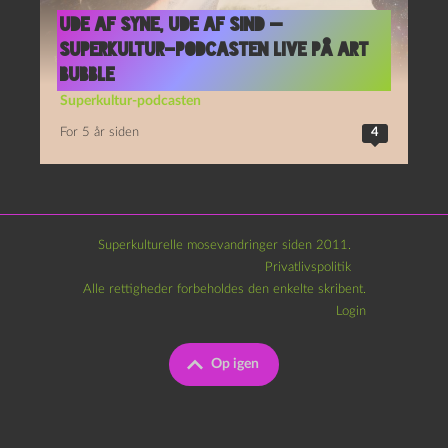
Ude af syne, ude af sind —
Superkultur-podcasten live på Art
Bubble
Superkultur-podcasten
For 5 år siden
4
Superkulturelle mosevandringer siden 2011.
Privatlivspolitik
Alle rettigheder forbeholdes den enkelte skribent.
Login
Op igen