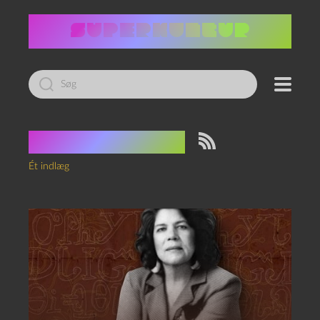
Led
efter:
Tag:
Cherokee
Ét indlæg