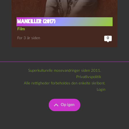
Mankiller (2017)
Film
For 3 år siden
0
Superkulturelle mosevandringer siden 2011.
Privatlivspolitik
Alle rettigheder forbeholdes den enkelte skribent.
Login
Op igen