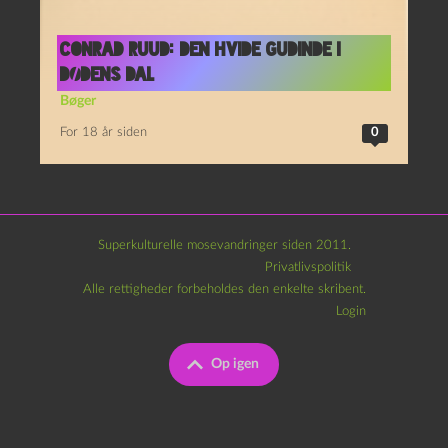
Conrad Ruud: Den hvide gudinde i
dødens dal
Bøger
For 18 år siden
0
Superkulturelle mosevandringer siden 2011.
Privatlivspolitik
Alle rettigheder forbeholdes den enkelte skribent.
Login
Op igen