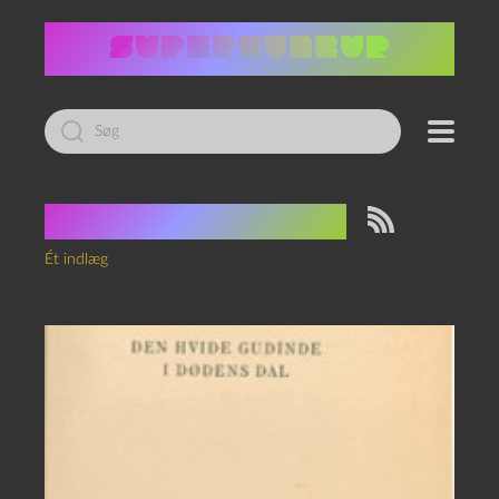
Led
efter:
Tag:
Conrad Ruud
Ét indlæg