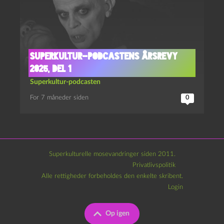
Superkultur-podcastens årsrevy
2025, del 1
Superkultur-podcasten
For 7 måneder siden
0
Superkulturelle mosevandringer siden 2011.
Privatlivspolitik
Alle rettigheder forbeholdes den enkelte skribent.
Login
Op igen