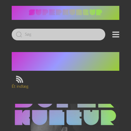
Led
efter:
Tag:
Cosmos
Panoptikon
Ét indlæg