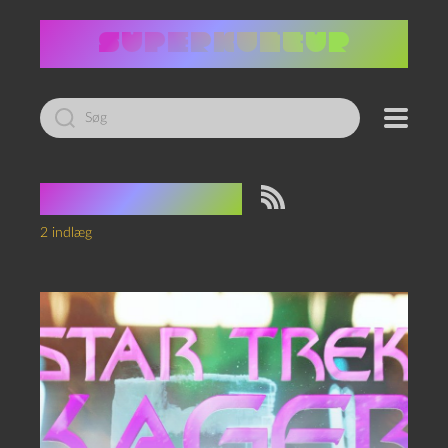
Led
efter:
Tag:
cupcake
2 indlæg