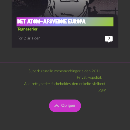
Det Atom-afsvedne Europa
Tegneserier
For 2 år siden
3
Superkulturelle mosevandringer siden 2011.
Privatlivspolitik
Alle rettigheder forbeholdes den enkelte skribent.
Login
Op igen