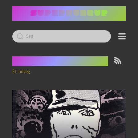
Led
efter:
Tag:
Daniel Varenne
Ét indlæg