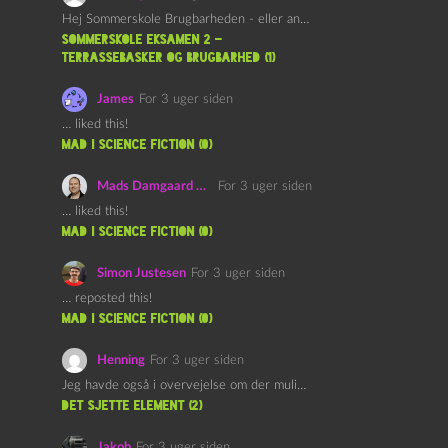
Hej Sommerskole Brugbarheden - eller anvendeligheden - af "Øl&Ævl" er…
Sommerskole Eksamen 2 –
Terrassebasker og Brugbarhed (1)
James
For 3 uger siden
… liked this!
mad i science fiction (0)
Mads Damgaard Mortensen (Å)
For 3 uger siden
… liked this!
mad i science fiction (0)
Simon Justesen
For 3 uger siden
… reposted this!
mad i science fiction (0)
Henning
For 3 uger siden
Jeg havde også i overvejelse om der muligvis kunne være…
det sjette element (2)
Jakob
For 3 uger siden