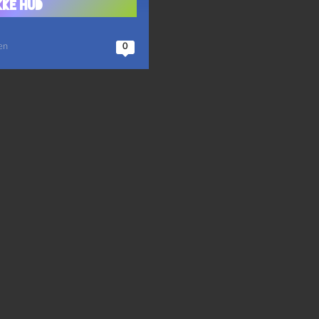
kke hud
en
0