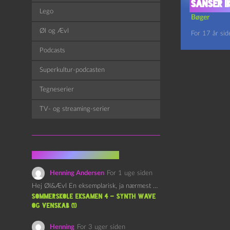
sanser i
Lego
Bøger
Øl og Ævl
For 17 år sid
Podcasts
Superkultur-podcasten
Tegneserier
TV- og streaming-serier
Fra kommentarsporet
Henning Andersen
For 1 uge siden
Hej Øl&Ævl En eksemplarisk, ja nærmest yndefuld, afslutning på SOMMERSKOLEN.…
Sommerskole Eksamen 4 – Synth Wave
og Venskab (1)
Henning
For 3 uger siden