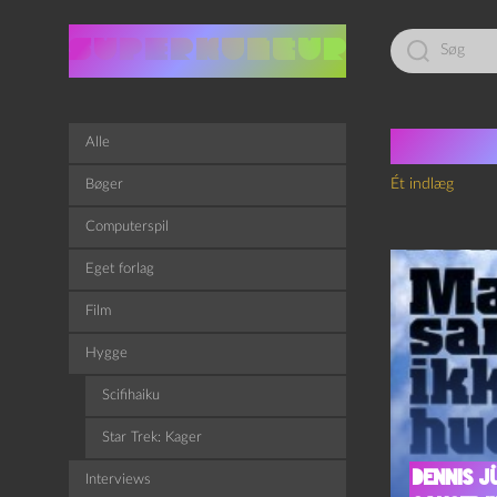
Led
efter:
Tag:
D
Alle
Ét indlæg
Bøger
Computerspil
Eget forlag
Film
Hygge
Scifihaiku
Star Trek: Kager
Dennis J
Interviews