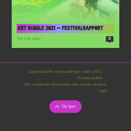
Art Bubble 2021 — festivalrapport
For 5 år siden
0
Superkulturelle mosevandringer siden 2011.
Privatlivspolitik
Alle rettigheder forbeholdes den enkelte skribent.
Login
Op igen