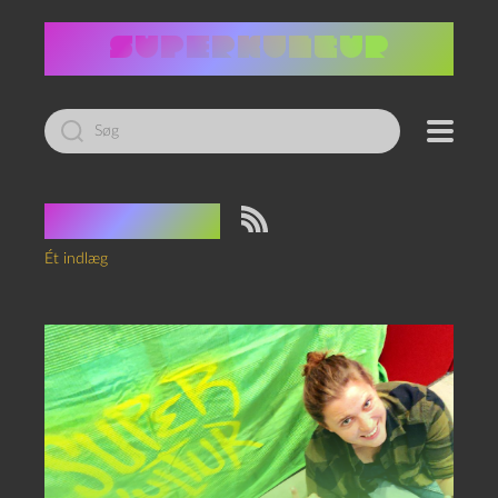
Led
efter:
Tag:
Dokk1
Ét indlæg