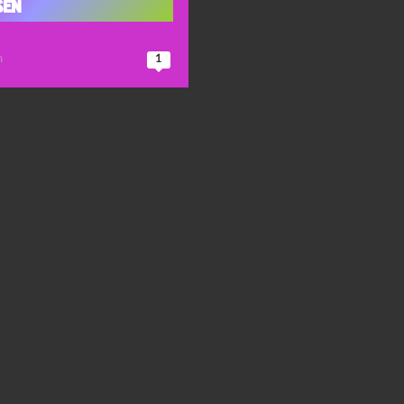
sen
n
1