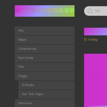
Led
efter:
Tag:
D
Alle
Ét indlæg
Bøger
Computerspil
Eget forlag
Film
Hygge
Scifihaiku
Star Trek: Kager
Interviews