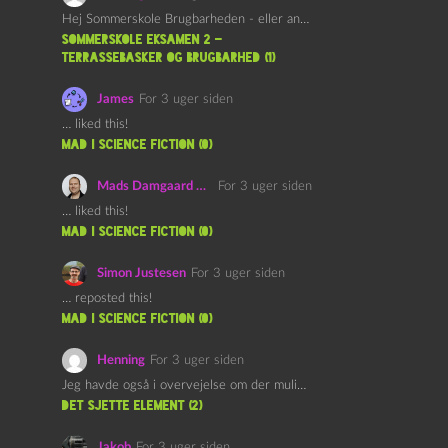
Hej Sommerskole Brugbarheden - eller anvendeligheden - af "Øl&Ævl" er…
Sommerskole Eksamen 2 –
Terrassebasker og Brugbarhed (1)
James
For 3 uger siden
… liked this!
mad i science fiction (0)
Mads Damgaard Mortensen (Å)
For 3 uger siden
… liked this!
mad i science fiction (0)
Simon Justesen
For 3 uger siden
… reposted this!
mad i science fiction (0)
Henning
For 3 uger siden
Jeg havde også i overvejelse om der muligvis kunne være…
det sjette element (2)
Jakob
For 3 uger siden