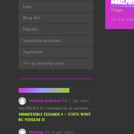
Nobelpri
Lego
Hygge
Øl og Ævl
For 6 år side
Podcasts
Superkultur-podcasten
Tegneserier
TV- og streaming-serier
Fra kommentarsporet
Henning Andersen
For 1 uge siden
Hej Øl&Ævl En eksemplarisk, ja nærmest yndefuld, afslutning på SOMMERSKOLEN.…
Sommerskole Eksamen 4 – Synth Wave
og Venskab (1)
Henning
For 3 uger siden