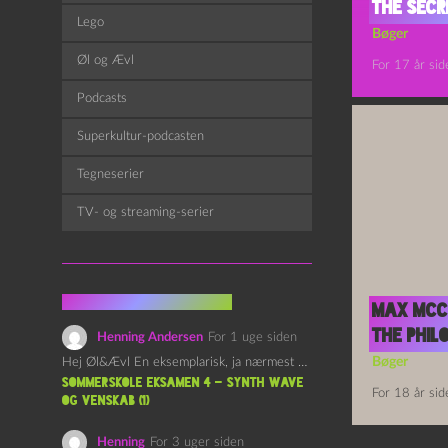
the Secr
Lego
Bøger
Øl og Ævl
For 17 år sid
Podcasts
Superkultur-podcasten
Tegneserier
TV- og streaming-serier
Fra kommentarsporet
Max McCo
the Phil
Henning Andersen
For 1 uge siden
Bøger
Hej Øl&Ævl En eksemplarisk, ja nærmest yndefuld, afslutning på SOMMERSKOLEN.…
Sommerskole Eksamen 4 – Synth Wave
For 18 år sid
og Venskab (1)
Henning
For 3 uger siden