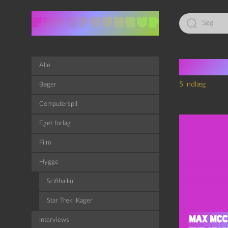
Led
efter:
Tag:
D
Alle
5 indlæg
Bøger
Computerspil
Eget forlag
Film
Hygge
Scifihaiku
Star Trek: Kager
Max McCo
Interviews