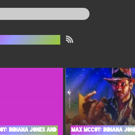
rew Struzan
y: Indiana Jones and
Max McCoy: Indiana Jon