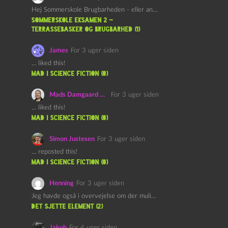
Hej Sommerskole Brugbarheden - eller anvendeligheden - af "Øl&Ævl" er…
Sommerskole Eksamen 2 –
Terrassebasker og Brugbarhed (1)
James
For 3 uger siden
… liked this!
mad i science fiction (0)
Mads Damgaard Mortensen (Å)
For 3 uger siden
… liked this!
mad i science fiction (0)
Simon Justesen
For 3 uger siden
… reposted this!
mad i science fiction (0)
Henning
For 3 uger siden
Jeg havde også i overvejelse om der muligvis kunne være…
det sjette element (2)
Jakob
For 4 uger siden