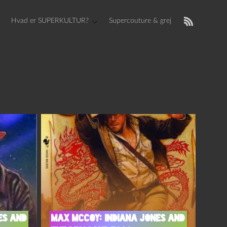
Hvad er SUPERKULTUR?
Supercouture & grej
es and
Max McCoy: Indiana Jones and