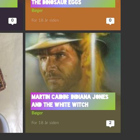
the Dinosaur Eggs
Bøger
0
For 18 år siden
0
Martin Caidin: Indiana Jones
and the White Witch
Bøger
For 18 år siden
2