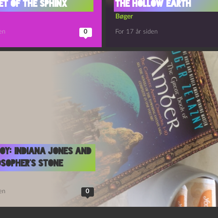
et of the Sphinx
the Hollow Earth
Bøger
en
0
For 17 år siden
y: Indiana Jones and
osopher’s Stone
en
0