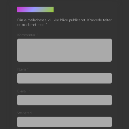
Skriv et svar
Din e-mailadresse vil ikke blive publiceret.
Krævede felter
er markeret med
*
Kommentar
*
Navn
*
E-mail
*
Websted