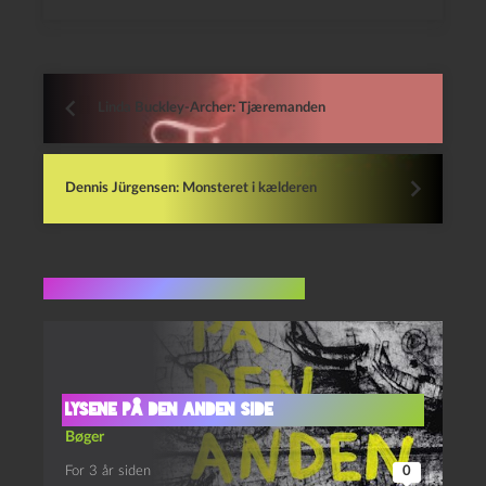
Linda Buckley-Archer: Tjæremanden
Dennis Jürgensen: Monsteret i kælderen
Flere indlæg i samme dur
Lysene på den anden side
Bøger
For 3 år siden
0