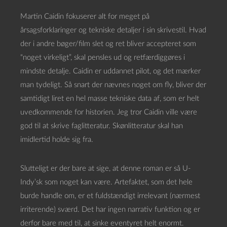
Martin Caidin fokuserer alt for meget på
årsagsforklaringer og tekniske detaljer i sin skrivestil. Hvad
der i andre bøger/film slet og ret bliver accepteret som
“noget virkeligt”, skal pensles ud og retfærdiggøres i
mindste detalje. Caidin er uddannet pilot, og det mærker
man tydeligt. Så snart der nævnes noget om fly, bliver der
samtidigt liret en hel masse tekniske data af, som er helt
uvedkommende for historien. Jeg tror Caidin ville være
god til at skrive faglitteratur. Skønlitteratur skal han
imidlertid holde sig fra.
Slutteligt er der bare at sige, at denne roman er så U-
Indy’sk som noget kan være. Artefaktet, som det hele
burde handle om, er et fuldstændigt irrelevant (nærmest
irriterende) sværd. Det har ingen narrativ funktion og er
derfor bare med til, at sinke eventyret helt enormt.