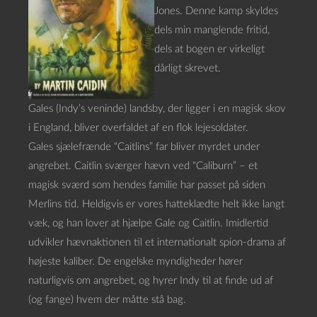
Jones. Denne kamp skyldes
dels min manglende fritid,
dels at bogen er virkeligt
dårligt skrevet.
Gales (Indy’s veninde) landsby, der ligger i en magisk skov
i England, bliver overfaldet af en flok lejesoldater.
Gales sjælefrænde “Caitlins” far bliver myrdet under
angrebet. Caitlin sværger hævn ved “Caliburn” – et
magisk sværd som hendes familie har passet på siden
Merlins tid. Heldigvis er vores hatteklædte helt ikke langt
væk, og han lover at hjælpe Gale og Caitlin. Imidlertid
udvikler hævnaktionen til et internationalt spion-drama af
højeste kaliber. De engelske myndigheder hører
naturligvis om angrebet, og hyrer Indy til at finde ud af
(og fange) hvem der måtte stå bag.