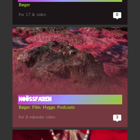
Bøger
For 17 år siden
0
noössfæren
Bøger
,
Film
,
Hygge
,
Podcasts
For 8 måneder siden
3