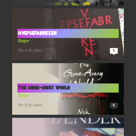
Hvepsefabrikken
Bøger
For 6 år siden
1
The Gone-Away World
Bøger
For 8 år siden
6