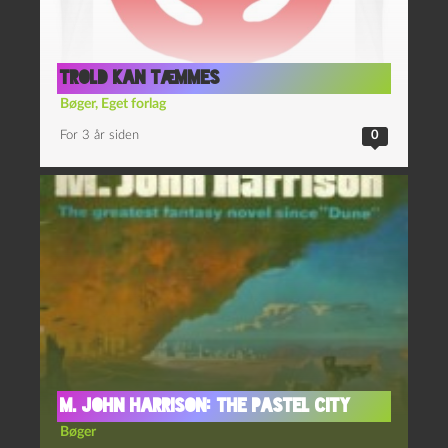
Trold kan tæmmes
Bøger
,
Eget forlag
For 3 år siden
0
M. John Harrison: The Pastel City
Bøger