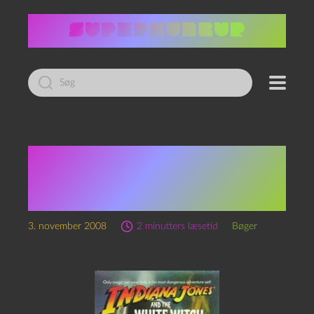
Led
efter:
Martin Caidin: Indiana
Jones and the White
Witch
3. november 2008
2 minutters læsetid
Bøger