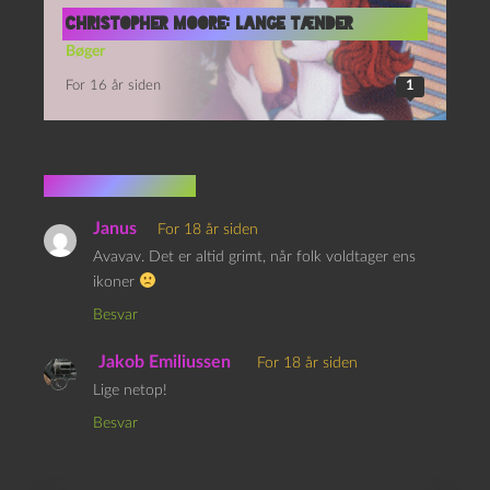
Christopher Moore: Lange Tænder
Bøger
For 16 år siden
1
2 kommentarer
Janus
For 18 år siden
Avavav. Det er altid grimt, når folk voldtager ens
ikoner
Besvar
Jakob Emiliussen
For 18 år siden
Lige netop!
Besvar