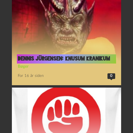
Dennis Jürgensen: Knusum Kranikum
Bøger
For 16 år siden
0