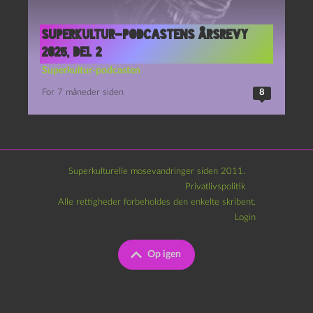
Superkultur-podcastens årsrevy
2025, del 2
Superkultur-podcasten
For 7 måneder siden
8
Superkulturelle mosevandringer siden 2011.
Privatlivspolitik
Alle rettigheder forbeholdes den enkelte skribent.
Login
Op igen