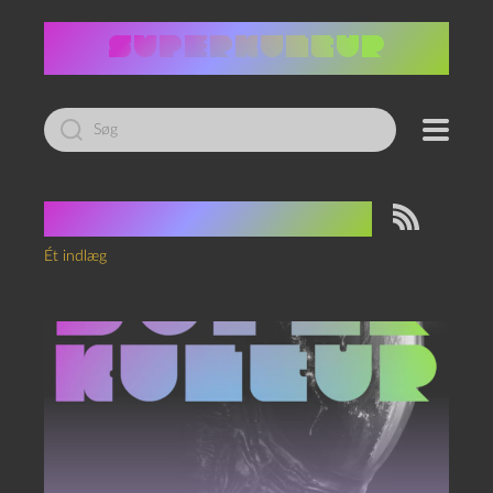
Led
efter:
Tag:
Dune Prophecy
Ét indlæg