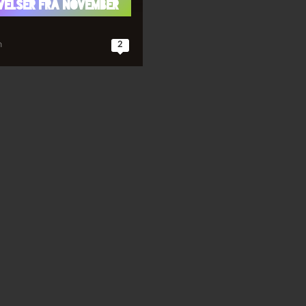
velser fra november
n
2