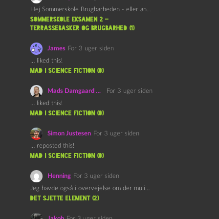
Hej Sommerskole Brugbarheden - eller anvendeligheden - af "Øl&Ævl" er…
Sommerskole Eksamen 2 –
Terrassebasker og Brugbarhed (1)
James
For 3 uger siden
… liked this!
mad i science fiction (0)
Mads Damgaard Mortensen (Å)
For 3 uger siden
… liked this!
mad i science fiction (0)
Simon Justesen
For 3 uger siden
… reposted this!
mad i science fiction (0)
Henning
For 3 uger siden
Jeg havde også i overvejelse om der muligvis kunne være…
det sjette element (2)
Jakob
For 3 uger siden