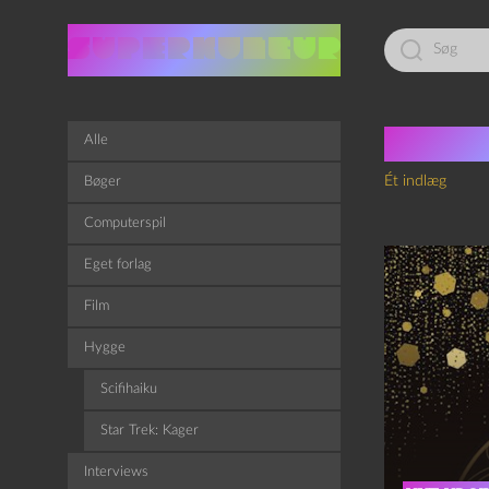
Led
efter:
Tag:
E
Alle
Ét indlæg
Bøger
Computerspil
Eget forlag
Film
Hygge
Scifihaiku
Star Trek: Kager
Interviews