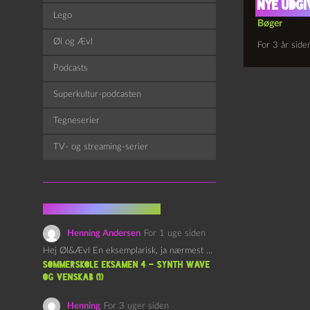
Nye udgi
Lego
Bøger
Øl og Ævl
For 3 år side
Podcasts
Superkultur-podcasten
Tegneserier
TV- og streaming-serier
Fra kommentarsporet
Henning Andersen
For 1 uge siden
Hej Øl&Ævl En eksemplarisk, ja nærmest yndefuld, afslutning på SOMMERSKOLEN.…
Sommerskole Eksamen 4 – Synth Wave
og Venskab (1)
Henning
For 3 uger siden