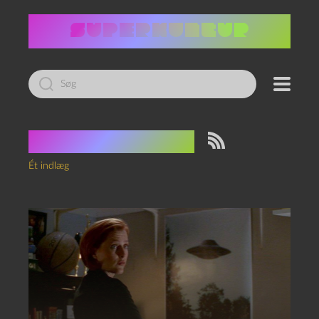
Led
efter:
Tag:
exopolitik
Ét indlæg