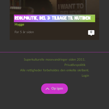
Reolpolitik, del 3: Tilbage til nutiden
Hygge
For 5 år siden
0
Superkulturelle mosevandringer siden 2011.
Privatlivspolitik
Alle rettigheder forbeholdes den enkelte skribent.
Login
Op igen