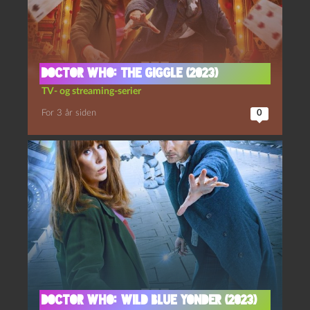
Doctor Who: The giggle (2023)
TV- og streaming-serier
For 3 år siden
0
Doctor Who: Wild blue yonder (2023)