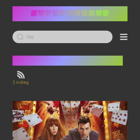
Led
efter:
Tag:
fjortende Doktor
3 indlæg