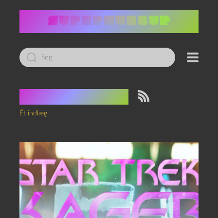
Led
efter:
Tag:
gazpacho
Ét indlæg