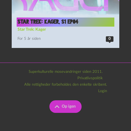
Star Trek: Kager, S1 Ep04
Star Trek: Kager
For 5 år siden
0
Superkulturelle mosevandringer siden 2011.
Privatlivspolitik
Alle rettigheder forbeholdes den enkelte skribent.
Login
Op igen