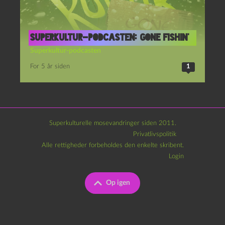
Superkultur-podcasten: Gone fishin’
Superkultur-podcasten
For 5 år siden
1
Superkulturelle mosevandringer siden 2011.
Privatlivspolitik
Alle rettigheder forbeholdes den enkelte skribent.
Login
Op igen