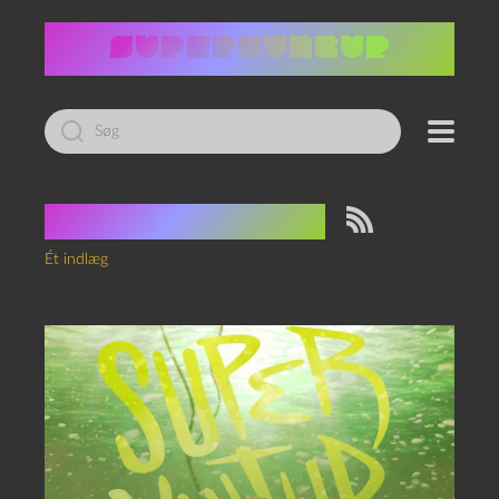
Led
efter:
Tag:
gone fishin'
Ét indlæg