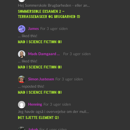
Hej Sommerskole Brugbarheden - eller anvendeligheden - af "Øl&Ævl" er…
Sommerskole Eksamen 2 –
Terrassebasker og Brugbarhed (1)
James
For 3 uger siden
… liked this!
mad i science fiction (0)
Mads Damgaard Mortensen (Å)
For 3 uger siden
… liked this!
mad i science fiction (0)
Simon Justesen
For 3 uger siden
… reposted this!
mad i science fiction (0)
Henning
For 3 uger siden
Jeg havde også i overvejelse om der muligvis kunne være…
det sjette element (2)
Jakob
For 4 uger siden