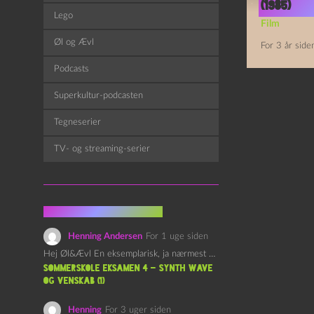
(1985)
Lego
Film
Øl og Ævl
For 3 år side
Podcasts
Superkultur-podcasten
Tegneserier
TV- og streaming-serier
Fra kommentarsporet
Henning Andersen
For 1 uge siden
Hej Øl&Ævl En eksemplarisk, ja nærmest yndefuld, afslutning på SOMMERSKOLEN.…
Sommerskole Eksamen 4 – Synth Wave
og Venskab (1)
Henning
For 3 uger siden