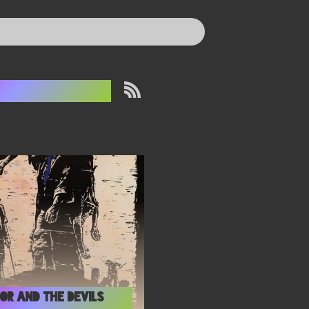
ravrøvere
or and the devils