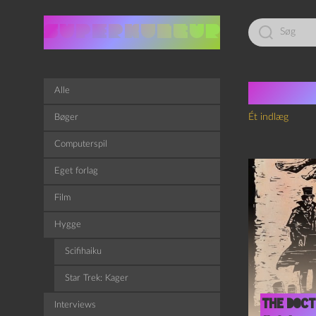
Led
efter:
Tag:
g
Alle
Ét indlæg
Bøger
Computerspil
Eget forlag
Film
Hygge
Scifihaiku
Star Trek: Kager
The doct
Interviews