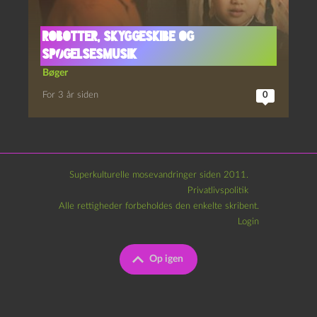
Robotter, skyggeskibe og
spøgelsesmusik
Bøger
For 3 år siden
0
Superkulturelle mosevandringer siden 2011.
Privatlivspolitik
Alle rettigheder forbeholdes den enkelte skribent.
Login
Op igen