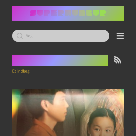
Led
efter:
Tag:
Gyrðir Elíasson
Ét indlæg