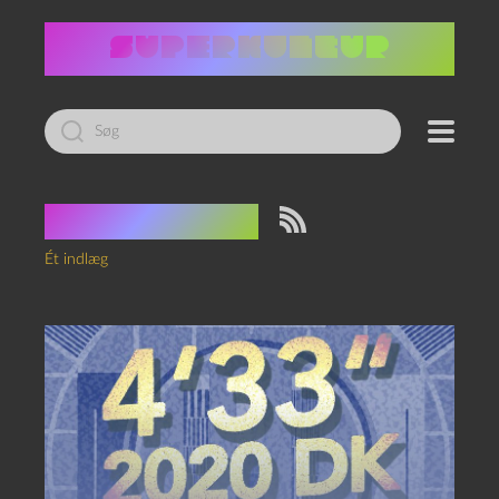
Led
efter:
Tag:
Hammel
Ét indlæg