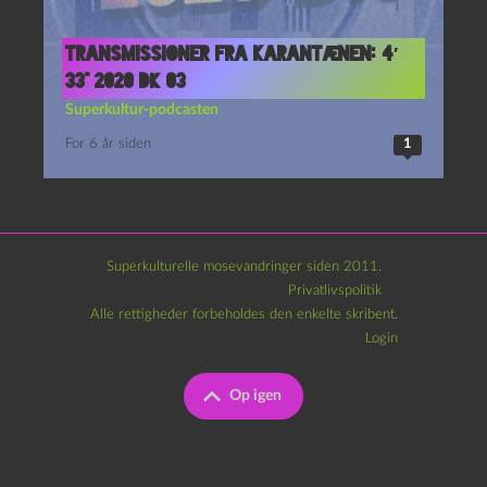
Transmissioner fra karantænen: 4′
33” 2020 DK 03
Superkultur-podcasten
For 6 år siden
1
Superkulturelle mosevandringer siden 2011.
Privatlivspolitik
Alle rettigheder forbeholdes den enkelte skribent.
Login
Op igen