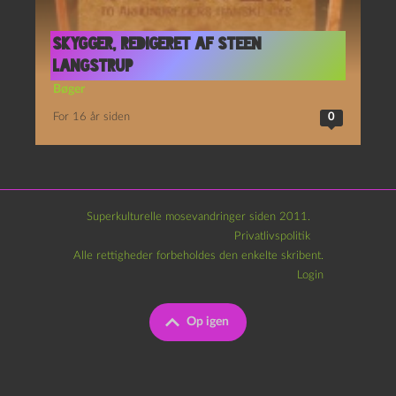
Skygger, redigeret af Steen
Langstrup
Bøger
For 16 år siden
0
Superkulturelle mosevandringer siden 2011.
Privatlivspolitik
Alle rettigheder forbeholdes den enkelte skribent.
Login
Op igen