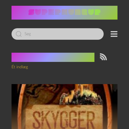
Led
efter:
Tag:
Hanna Lützen
Ét indlæg