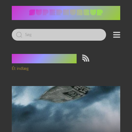
Led
efter:
Tag:
horoskop
Ét indlæg