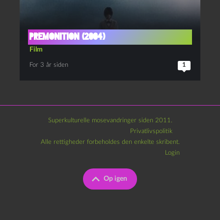
Premonition (2004)
Film
For 3 år siden
1
Superkulturelle mosevandringer siden 2011.
Privatlivspolitik
Alle rettigheder forbeholdes den enkelte skribent.
Login
Op igen