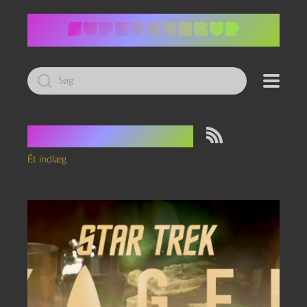
Led
efter:
Tag:
Hoshi Sato
Ét indlæg