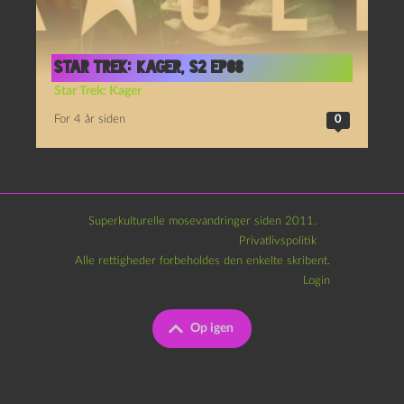
Star Trek: Kager, S2 Ep08
Star Trek: Kager
For 4 år siden
0
Superkulturelle mosevandringer siden 2011.
Privatlivspolitik
Alle rettigheder forbeholdes den enkelte skribent.
Login
Op igen