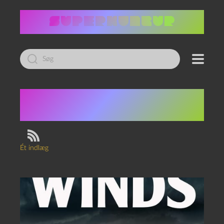
Led
efter:
Tag:
indfødte
amerikanere
Ét indlæg