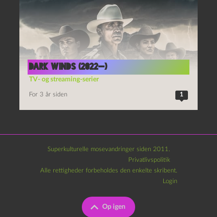
Dark winds (2022—)
TV- og streaming-serier
For 3 år siden
1
Superkulturelle mosevandringer siden 2011.
Privatlivspolitik
Alle rettigheder forbeholdes den enkelte skribent.
Login
Op igen