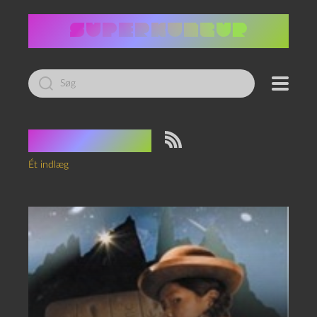
Led
efter:
Tag:
inkaer
Ét indlæg