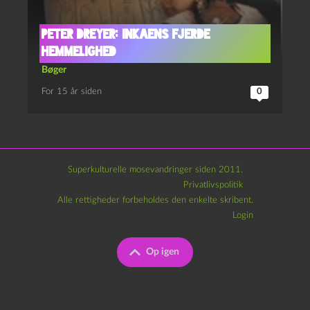
Peter Dreyer: Inkaens fjerde
hemmelighed
Bøger
For 15 år siden
0
Superkulturelle mosevandringer siden 2011.
Privatlivspolitik
Alle rettigheder forbeholdes den enkelte skribent.
Login
Op igen