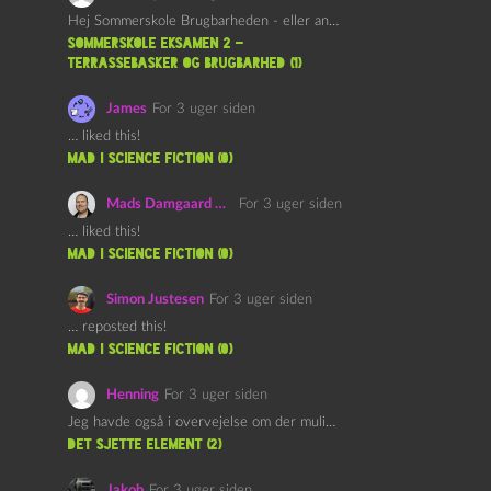
Hej Sommerskole Brugbarheden - eller anvendeligheden - af "Øl&Ævl" er…
Sommerskole Eksamen 2 –
Terrassebasker og Brugbarhed (1)
James
For 3 uger siden
… liked this!
mad i science fiction (0)
Mads Damgaard Mortensen (Å)
For 3 uger siden
… liked this!
mad i science fiction (0)
Simon Justesen
For 3 uger siden
… reposted this!
mad i science fiction (0)
Henning
For 3 uger siden
Jeg havde også i overvejelse om der muligvis kunne være…
det sjette element (2)
Jakob
For 3 uger siden