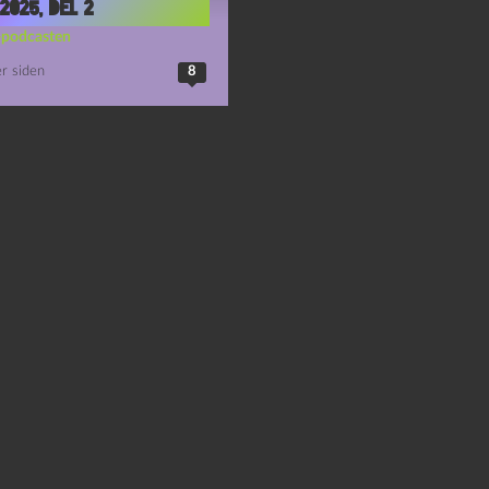
2025, del 2
-podcasten
r siden
8