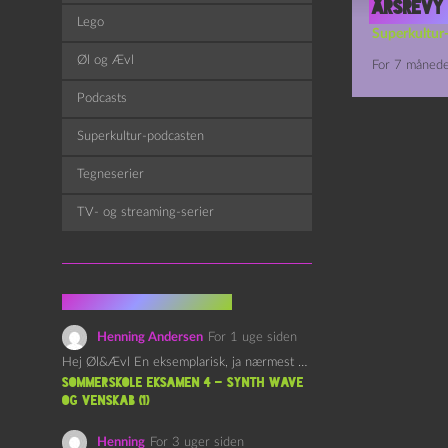
årsrevy 
Lego
Superkultur
Øl og Ævl
For 7 månede
Podcasts
Superkultur-podcasten
Tegneserier
TV- og streaming-serier
Fra kommentarsporet
Henning Andersen
For 1 uge siden
Hej Øl&Ævl En eksemplarisk, ja nærmest yndefuld, afslutning på SOMMERSKOLEN.…
Sommerskole Eksamen 4 – Synth Wave
og Venskab (1)
Henning
For 3 uger siden