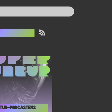
rene Solà
ltur-podcastens