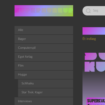
Led
efter:
Tag:
I
Alle
Ét indlæg
Bøger
Computerspil
Eget forlag
Film
Hygge
Scifihaiku
Star Trek: Kager
Superku
Interviews