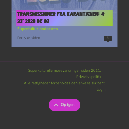
Transmissioner fra karantænen: 4′
33” 2020 DK 02
Superkultur-podcasten
For 6 år siden
1
Superkulturelle mosevandringer siden 2011.
Privatlivspolitik
Alle rettigheder forbeholdes den enkelte skribent.
Login
Op igen