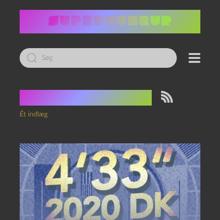
Led
efter:
Tag:
Jane Austen
Ét indlæg