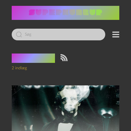
Led
efter:
Tag:
Køge
2 indlæg