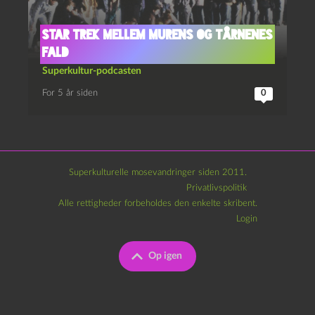
Star Trek mellem murens og tårnenes
fald
Superkultur-podcasten
For 5 år siden
0
Superkulturelle mosevandringer siden 2011.
Privatlivspolitik
Alle rettigheder forbeholdes den enkelte skribent.
Login
Op igen