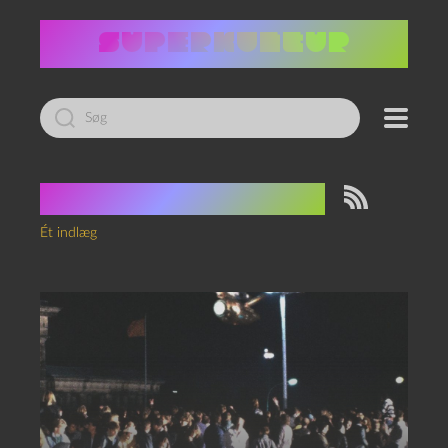
Led
efter:
Tag:
kollektivisme
Ét indlæg